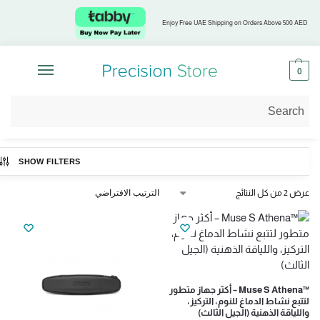
Enjoy Free UAE Shipping on Orders Above 500 AED
0
الرئيسية
Muse
/
SHOW FILTERS
عرض ⁦2⁩ من كل النتائج
™Muse S Athena – أكثر جهاز متطور
لتتبع نشاط الدماغ للنوم، التركيز،
واللياقة الذهنية (الجيل الثالث)