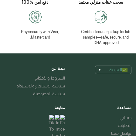
سحب عينات منزلي معتمد
دفع آمن %100
Pay securely with Visa,
Certified courier pickup for lab
Mastercard.
samples—safe, secure, and
DHA-approved.
نبذة عن
العربية
الشروط والأحكام
سياسة الاسترجاع والاسترداد
سياسة الخصوصية
مساعدة
متابعة
حسابي
الطلبات
تواصل معنا