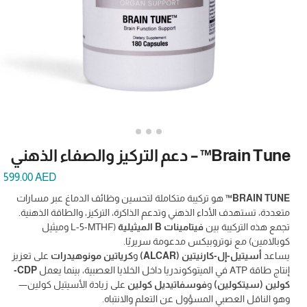
Brain Tune™ – دعم التركيز والصفاء الذهني
599.00
AED
BRAIN TUNE™
هو تركيبة متكاملة لتحسين وظائف الدماغ عبر مسارات
متعددة، تستهدف الأداء الذهني وتدعم الذاكرة، التركيز، والطاقة الذهنية.
تجمع هذه التركيبة بين
فيتامينات B الميثيلية
(L-5-MTHF وميثيل
كوبالامين) مع نوتروبيكس مدعومة سريريًا.
يساعد
أسيتيل-إل-كارنيتين (ALCAR)
و
كرياتين مونوهيدرات
على تعزيز
إنتاج طاقة ATP في الميتوكوندريا داخل الخلايا العصبية، بينما يعمل
CDP-
كولين (سيتكولين)
و
فوسفاتيديل كولين
على زيادة الأسيتيل كولين—
وهو الناقل العصبي المسؤول عن التعلم والانتباه.