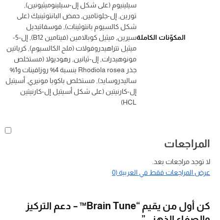
سيلينيوم (على شكل إل-سيلينوميثيونين),
تورين, إل-جلوتامين, حمض البانتوثينيك (على
شكل كالسيوم بانتوثينات), فوسفاتيديل
المكوّنات الكاملة
سيرين, ميثيل كوبالامين (فيتامين B12), إل-5-
ميثيل تتراهيدروفولات (ملح الكالسيوم), كرياتين
مونوهيدرات, إل-ثيانين, رهوديولا (مستخلص
جذر Rhodiola rosea بنسبة 4% روزافينات و1%
ساليدروسايد), مستخلص باكوبا مونيري, أسيتيل
إل-كارنيتين (على شكل أسيتيل إل-كارنيتين
HCL)
المراجعات
لا توجد مراجعات بعد.
عرض المراجعات فقط في العربية (0
كن أول من يقيم “Brain Tune™ – دعم التركيز
والصفاء الذهني”