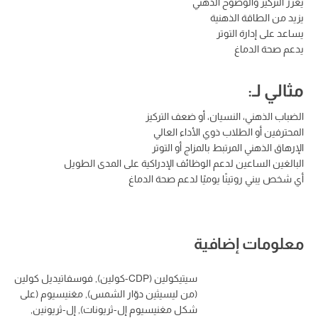
يعزز التركيز والوضوح الذهني
يزيد من الطاقة الذهنية
يساعد على إدارة التوتر
يدعم صحة الدماغ
مثالي لـ:
الضباب الذهني، النسيان، أو ضعف التركيز
المحترفين أو الطلاب ذوي الأداء العالي
الإرهاق الذهني المرتبط بالمزاج أو التوتر
البالغين الساعين لدعم الوظائف الإدراكية على المدى الطويل
أي شخص يبني روتينًا يوميًا لدعم صحة الدماغ
معلومات إضافية
سيتيكولين (CDP-كولين), فوسفاتيديل كولين
(من ليسيثين دوّار الشمس), مغنيسيوم (على
شكل مغنيسيوم إل-ثريونات), إل-ثريونين,