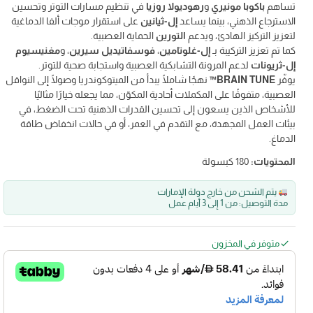
تساهم
باكوبا مونيري
و
رهوديولا روزيا
في تنظيم مسارات التوتر وتحسين
الاسترجاع الذهني، بينما يساعد
إل-ثيانين
على استقرار موجات ألفا الدماغية
لتعزيز التركيز الهادئ، ويدعم
التورين
الحماية العصبية.
كما تم تعزيز التركيبة بـ
إل-غلوتامين
،
فوسفاتيديل سيرين
، و
مغنيسيوم
إل-ثريونات
لدعم المرونة التشابكية العصبية واستجابة صحية للتوتر.
يوفّر
BRAIN TUNE™
نهجًا شاملًا يبدأ من الميتوكوندريا وصولًا إلى النواقل
العصبية، متفوقًا على المكملات أحادية المكوّن، مما يجعله خيارًا مثاليًا
للأشخاص الذين يسعون إلى تحسين القدرات الذهنية تحت الضغط، في
بيئات العمل المجهدة، مع التقدم في العمر، أو في حالات انخفاض طاقة
الدماغ.
المحتويات:
180 كبسولة
يتم الشحن من خارج دولة الإمارات
مدة التوصيل: من 1 إلى 3 أيام عمل
متوفر في المخزون