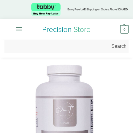
Enjoy Free UAE Shipping on Orders Above 500 AED
0
الرئيسية
تسوق حسب التركيز الصحي
الشيخوخة الصحية
Brain Tune™ – دعم التركيز والصفاء الذهني
/
/
/