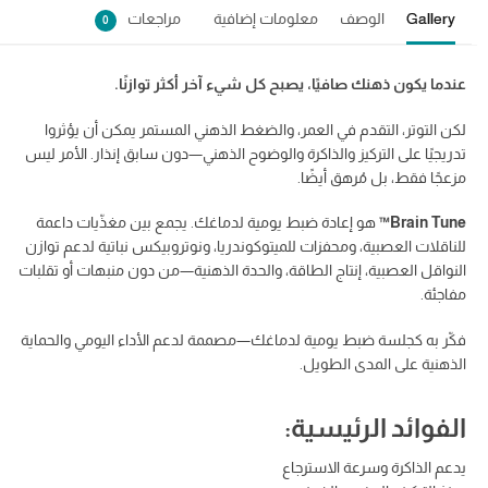
Gallery
الوصف
معلومات إضافية
مراجعات
0
عندما يكون ذهنك صافيًا، يصبح كل شيء آخر أكثر توازنًا.
لكن التوتر، التقدم في العمر، والضغط الذهني المستمر يمكن أن يؤثروا
تدريجيًا على التركيز والذاكرة والوضوح الذهني—دون سابق إنذار. الأمر ليس
مزعجًا فقط، بل مُرهق أيضًا.
Brain Tune™
هو إعادة ضبط يومية لدماغك. يجمع بين مغذّيات داعمة
للناقلات العصبية، ومحفزات للميتوكوندريا، ونوتروبيكس نباتية لدعم توازن
النواقل العصبية، إنتاج الطاقة، والحدة الذهنية—من دون منبهات أو تقلبات
مفاجئة.
فكّر به كجلسة ضبط يومية لدماغك—مصممة لدعم الأداء اليومي والحماية
الذهنية على المدى الطويل.
الفوائد الرئيسية:
يدعم الذاكرة وسرعة الاسترجاع