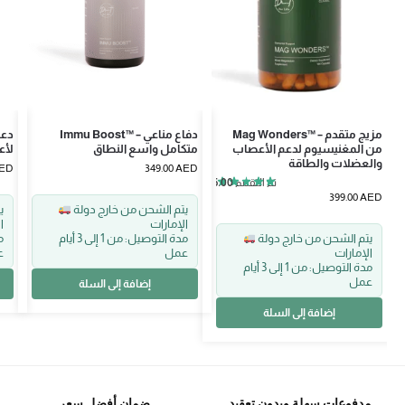
Mag Wonders™ – مزيج متقدم
Immu Boost™ – دفاع مناعي
من المغنيسيوم لدعم الأعصاب
متكامل واسع النطاق
لأع
والعضلات والطاقة
ED
349.00
AED
تم التقييم
5.00
من 5
399.00
AED
يتم الشحن من خارج دولة
الإمارات
ا
يتم الشحن من خارج دولة
مدة التوصيل: من 1 إلى 3 أيام
الإمارات
عمل
ع
مدة التوصيل: من 1 إلى 3 أيام
عمل
إضافة إلى السلة
إضافة إلى السلة
مدفوعات سهلة وبدون تعقيد
ضمان أفضل سعر