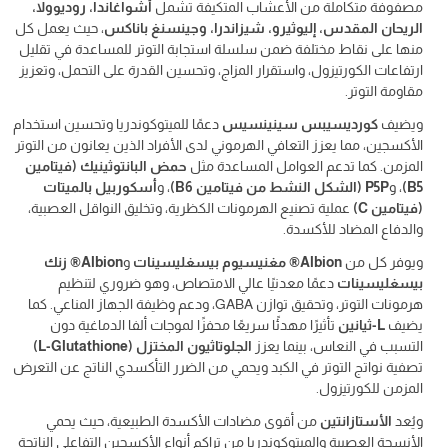
مصفوفة متكاملة من الأعشاب المتكيفة تشمل
أشواغاندا، روديوولا،
الريحان المقدس، إليوثيرو، شيزاندرا، وجينسنغ باناكس
، حيث يعمل كل
منها على نقاط مختلفة ضمن سلسلة استجابة التوتر للمساعدة في تقليل
ارتفاعات الكورتيزول، واستقرار المزاج، وتحسين القدرة على التحمل، وتعزيز
مقاومة التوتر.
ويضيف
كورديسيبس سينينسيس
دعمًا للميتوكوندريا وتحسين استخدام
الأكسجين، مما يعزز التعافي الهرموني لدى الأفراد الذين يعانون من التوتر
المزمن. كما تدعم العوامل المساعدة مثل
حمض البانتوثينيك (فيتامين
B5)
، و
P5P (الشكل النشط من فيتامين B6)
، و
أسكوربيل بالميتات
(فيتامين C)
عملية تصنيع الهرمونات الكظرية، وتخليق النواقل العصبية،
والدفاع المضاد للأكسدة.
ويوفر كل من
Albion® مغنيسيوم بيسغليسينات
و
Albion® زنك
بيسغليسينات
دعمًا معدنيًا عالي الامتصاص، وهو ضروري لتنظيم
هرمونات التوتر، وتحقيق توازن GABA، ودعم وظيفة الجهاز المناعي. كما
يضيف
L-ثيانين
تأثيرًا مهدئًا سريعًا محفزًا لموجات ألفا الدماغية دون
التسبب في النعاس، بينما يعزز
الجلوتاثيون المختزل (L-Glutathione)
تصفية نواتج التوتر في الكبد ويحمي من الضرر التأكسدي الناتج عن التعرض
المزمن للكورتيزول.
ويُعد
الأستازانتين
من أقوى مضادات الأكسدة الطبيعية، حيث يحمي
الأنسجة العصبية والميتوكوندريا من تراكم أنواع الأكسجين التفاعلي الناتجة