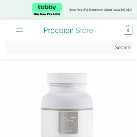
Enjoy Free UAE Shipping on Orders Above 500 AED
0
الرئيسية
تسوق حسب التركيز الصحي
صحة الرجال
Histability™ – توازن المناعة ودعم الخلايا البدينة
/
/
/