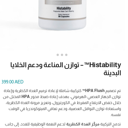
Histability™ – توازن المناعة ودعم الخلايا
البدينة
399.00
AED
تم تصميم
HPA Flush™
كتركيبة شاملة لإعادة ترميم الغدة الكظرية وإعادة
توازن الجهاز العصبي-الهرموني، بهدف إعادة ضبط محور
HPA
المختل من
خلال خفض الارتفاع المفرط في الكورتيزول، وتعزيز مرونة الغدة الكظرية،
واستعادة توازن النواقل العصبية، ودعم تعافي الميتوكوندريا في الوقت
نفسه.
تدمج التركيبة
مركّز الغدة الكظرية
لدعم النغمة الوظيفية للغدد، إلى جانب