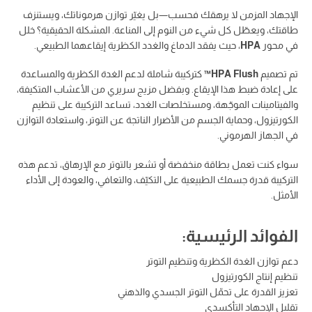
الإجهاد المزمن لا يرهقك فحسب—بل يغيّر توازن هرموناتك، ويستنزف
طاقتك، ويعطّل كل شيء من النوم إلى المناعة. المشكلة الحقيقية؟ خلل
في محور
HPA
، حيث يفقد الدماغ والغدد الكظرية إيقاعهما الطبيعي.
تم تصميم
HPA Flush™
كتركيبة شاملة لدعم الغدة الكظرية والمساعدة
على إعادة ضبط هذا الإيقاع. وبفضل مزيج سريري من الأعشاب المتكيفة،
والفيتامينات الموجّهة، ومستخلصات الغدد، تساعد التركيبة على تنظيم
الكورتيزول، وحماية الجسم من الأضرار الناتجة عن التوتر، واستعادة التوازن
في الجهاز الهرموني.
سواء كنت تعمل بطاقة منخفضة أو تشعر بالتوتر مع الإرهاق، تدعم هذه
التركيبة قدرة جسمك الطبيعية على التكيّف، والتعافي، والعودة إلى الأداء
الأمثل.
الفوائد الرئيسية:
دعم توازن الغدة الكظرية وتنظيم التوتر
تنظيم إنتاج الكورتيزول
تعزيز القدرة على تحمّل التوتر الجسدي والذهني
تقليل الإجهاد التأكسدي