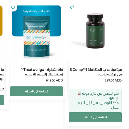
B Comp™ | فيتامينات ب المتكاملة
™Treatwellgx – فكّ شفرة
في تركيبة واحدة
استجابتك الجينية للأدوية
حمض
الب
649.00
AED
299.00
AED
ED
إضافة إلى السلة
يتم الشحن من خارج دولة
الإمارات
مدة التوصيل: من 1 إلى 3 أيام
عمل
إضافة إلى السلة