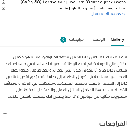
فحوصات مخبرية محلية 100% عبر مختبرات معتمدة دوليًا (ISO و CAP).
إمكانية توفير طبيب أو ممرض للزيارة المنزلية
اضغط هنا للاستفسار
Gallery
الوصف
مراجعات
0
ليبولايف LVB1 فيتامين B12 ‏60 مل بنكهة الفراولة والفانيليا هو مكمل
غذائي عالي الجودة صُمّم لدعم الوظائف الحيوية الأساسية في جسمك. يُعد
فيتامين B12 ضروريًا لتكوين خلايا الدم الحمراء، والحفاظ على صحة الجهاز
العصبي، والمساعدة في تحويل الطعام إلى طاقة. قد يؤدي نقص فيتامين
B12 إلى الشعور بالتعب، وضعف العضلات، ومشكلات في التركيز والوظائف
الذهنية. يساعد هذا المكمل السائل العملي واللذيذ على الحفاظ على
مستويات مثالية من فيتامين B12، مما يضمن أداء جسمك بأفضل حالاته.
المراجعات