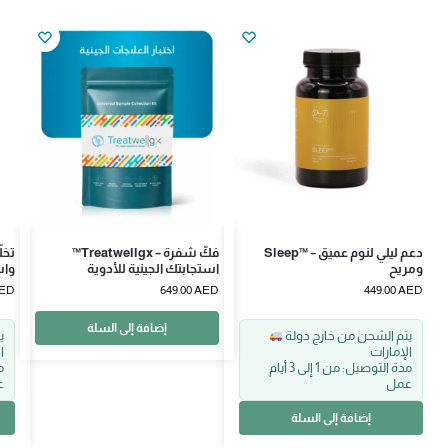
Sleep™ – دعم ليلي لنوم عميق
™Treatwellgx – فكّ شفرة
ومريح
استجابتك الجينية للأدوية
واس
ED
649.00
AED
449.00
AED
إضافة إلى السلة
يتم الشحن من خارج دولة
الإمارات
ا
مدة التوصيل: من 1 إلى 3 أيام
عمل
ع
إضافة إلى السلة