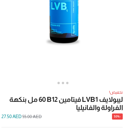
تخفيض!
ليبولايف LVB1 فيتامين B12 ‏60 مل بنكهة
الفراولة والفانيليا
27.50
AED
55.00
AED
-50%