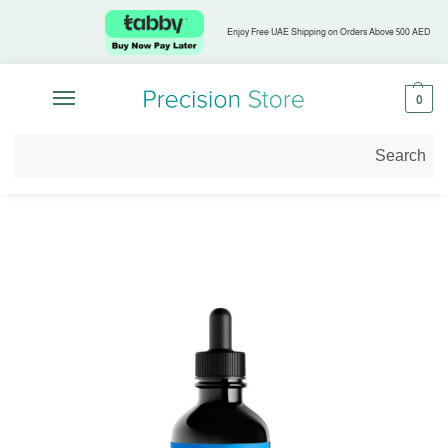
Enjoy Free UAE Shipping on Orders Above 500 AED
0
الرئيسية
تسوق حسب التركيز الصحي
صحة الرجال
ليبولايف LVB1 فيتامين B12 ‏60 مل بنكهة الفراولة والفانيليا
/
/
/